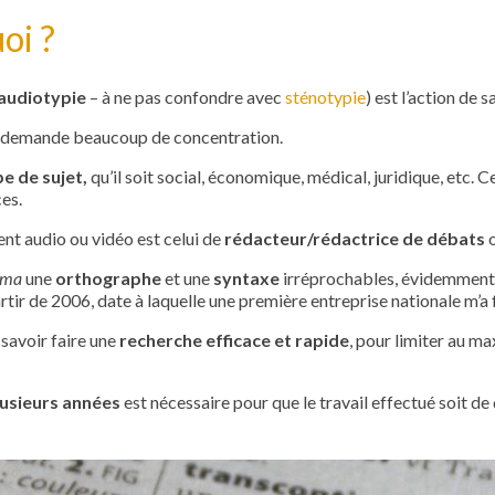
oi ?
audiotypie
– à ne pas confondre avec
sténotypie
) est l’action de 
ui demande beaucoup de concentration.
pe de sujet,
qu’il soit social, économique, médical, juridique, etc. 
es.
ent audio ou vidéo est celui de
rédacteur/rédactrice de débats
ima
une
orthographe
et une
syntaxe
irréprochables, évidemment
artir de 2006, date à laquelle une première entreprise nationale m’a 
 savoir faire une
recherche efficace et rapide
, pour limiter au 
lusieurs années
est nécessaire pour que le travail effectué soit de 